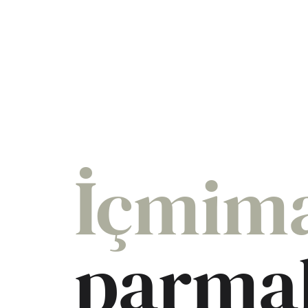
İçmima
parmak