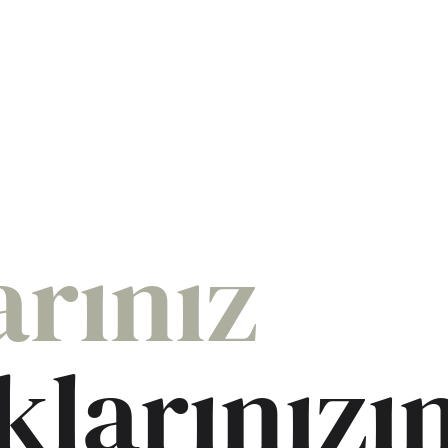
rınız
larınızı